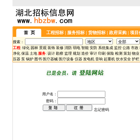
首 页
工程招标
|
服务招标
|
货物招标
|
政府采购
|
项目
搜索：
工程
:
绿化
园林
景观
装饰
装修
消防
弱电
智能
安防
系统集成
监控
公路
市政
净化
保温
土地
服务
:
设计
勘察
监理
规划
造价
审计
印刷
保险
检测
策划
物业
压器
泵
锅炉
图书
医疗器械
医疗设备
仪器
发电机
音响
起重机
饮水安全
护栏
用户名：
密码：
忘记密码