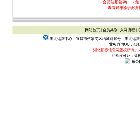
会员注册咨询：（免
查看详细会员说明
网站首页
|
会员类别
|
入网流程
|
湖北运营中心：宜昌市伍家岗区桔城路19号 湖北运
业务咨询QQ：
434
湖北招标信息网版权所有。
经营许可证：豫B2-
豫公网