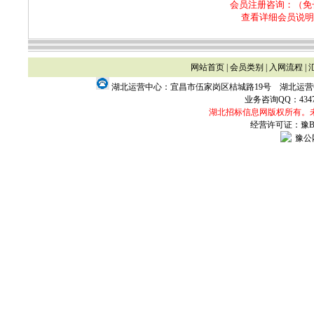
会员注册咨询：（免
查看详细会员说明
网站首页
|
会员类别
|
入网流程
|
湖北运营中心：宜昌市伍家岗区桔城路19号 湖北运
业务咨询QQ：
434
湖北招标信息网版权所有。
经营许可证：豫B2-
豫公网