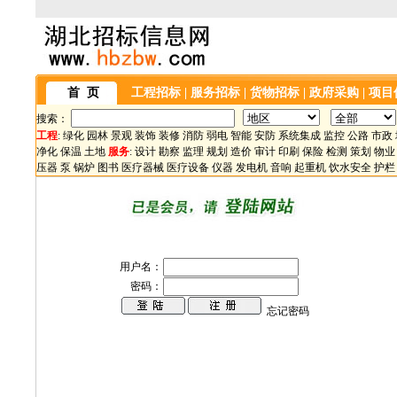
首 页
工程招标
|
服务招标
|
货物招标
|
政府采购
|
项目
搜索：
工程
:
绿化
园林
景观
装饰
装修
消防
弱电
智能
安防
系统集成
监控
公路
市政
净化
保温
土地
服务
:
设计
勘察
监理
规划
造价
审计
印刷
保险
检测
策划
物业
压器
泵
锅炉
图书
医疗器械
医疗设备
仪器
发电机
音响
起重机
饮水安全
护栏
用户名：
密码：
忘记密码