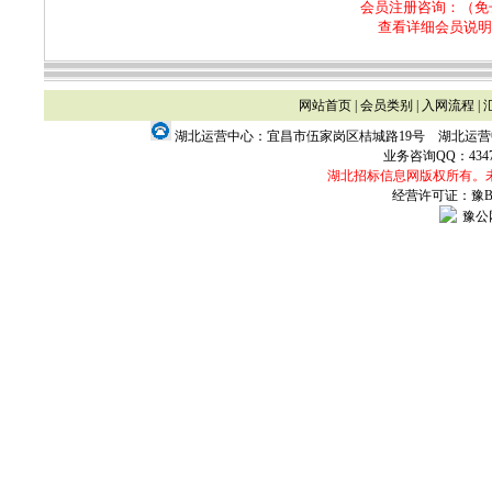
会员注册咨询：（免
查看详细会员说明
网站首页
|
会员类别
|
入网流程
|
湖北运营中心：宜昌市伍家岗区桔城路19号 湖北运
业务咨询QQ：
434
湖北招标信息网版权所有。
经营许可证：豫B2-
豫公网