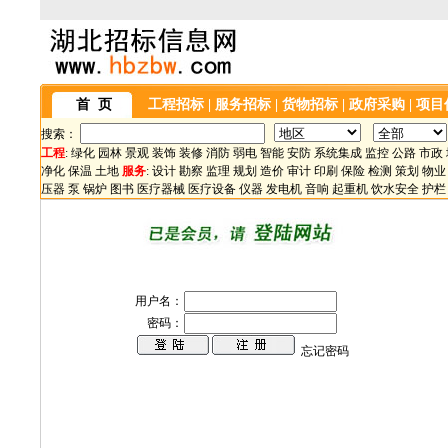
首 页
工程招标
|
服务招标
|
货物招标
|
政府采购
|
项目
搜索：
工程
:
绿化
园林
景观
装饰
装修
消防
弱电
智能
安防
系统集成
监控
公路
市政
净化
保温
土地
服务
:
设计
勘察
监理
规划
造价
审计
印刷
保险
检测
策划
物业
压器
泵
锅炉
图书
医疗器械
医疗设备
仪器
发电机
音响
起重机
饮水安全
护栏
用户名：
密码：
忘记密码