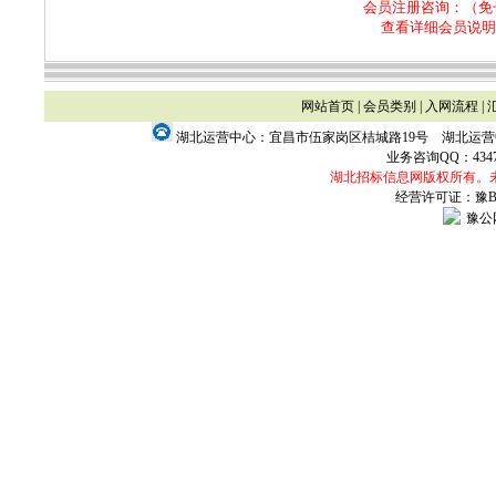
会员注册咨询：（免
查看详细会员说明
网站首页
|
会员类别
|
入网流程
|
湖北运营中心：宜昌市伍家岗区桔城路19号 湖北运
业务咨询QQ：
434
湖北招标信息网版权所有。
经营许可证：豫B2-
豫公网