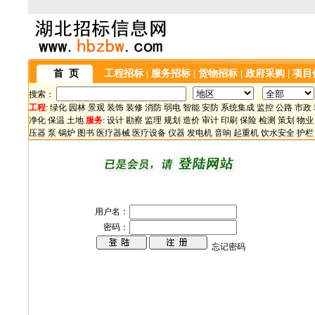
首 页
工程招标
|
服务招标
|
货物招标
|
政府采购
|
项目
搜索：
工程
:
绿化
园林
景观
装饰
装修
消防
弱电
智能
安防
系统集成
监控
公路
市政
净化
保温
土地
服务
:
设计
勘察
监理
规划
造价
审计
印刷
保险
检测
策划
物业
压器
泵
锅炉
图书
医疗器械
医疗设备
仪器
发电机
音响
起重机
饮水安全
护栏
用户名：
密码：
忘记密码