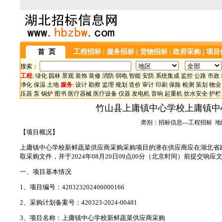
首 页
工程招标
|
服务招标
|
货物招标
|
政府采购
|
项目
搜索：
工程
:
绿化
园林
景观
装饰
装修
消防
弱电
智能
安防
系统集成
监控
公路
市政
净化
保温
土地
服务
:
设计
勘察
监理
规划
造价
审计
印刷
保险
检测
策划
物业
压器
泵
锅炉
图书
医疗器械
医疗设备
仪器
发电机
音响
起重机
饮水安全
护栏
竹山县上庸镇中心学校上庸镇中
类别：招标信息---工程招标 地区
【项目概况】
上庸镇中心学校新鲜蔬菜供应商采购采购项目的潜在供应商应在湖北省
取采购文件，并于2024年08月20日09点00分（北京时间）前提交响应
一、项目基本情况
1、项目编号：420323202406000166
2、采购计划备案号：420323-2024-00481
3、项目名称：上庸镇中心学校新鲜蔬菜供应商采购