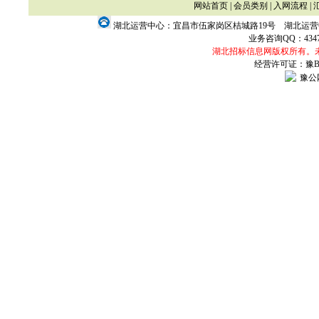
网站首页
|
会员类别
|
入网流程
|
湖北运营中心：宜昌市伍家岗区桔城路19号 湖北运
业务咨询QQ：
434
湖北招标信息网版权所有。
经营许可证：豫B2-
豫公网