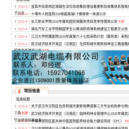
2026-8-7
宜昌市伍家岗区城镇生活垃圾收集处理设备更新及收集体系智能
求公示
2026-8-7
十堰市人民医院320排超高端CT维保单一来源公示
2026-8-7
长江职业学院2026年度校园安保服务项目竞争性磋商公告
VIP
2026-8-7
湖北汽车工业学院桃园学生公寓消防喷淋系统建设工程更正公告
2026-8-7
江汉大学附属医院2026年度第六十七批采购计划（服务类）采
2026-8-7
武汉经济技术开发区（汉南区）住房和城市更新局神龙三路道路
程竞争性磋商公告
VIP
项目信息
信息标题
2026-8-7
关于武汉市汉阳区住房和城市更新局聘请第三方专业机构参与物
公告
VIP
2026-8-7
武汉经济技术开发区（汉南区）园林和林业管理中心2026年度
防治项目结果公告
2026-8-7
十堰市郧阳区医共体中医医院医养结合能力建设项目（EPC）
VI
2026-8-7
汉川市城隍镇川马公路及S105省道连接线公路提档升级建设项目