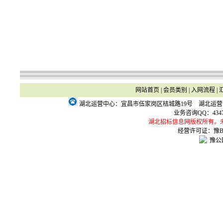
网站首页
|
会员类别
|
入网流程
|
湖北运营中心：宜昌市伍家岗区桔城路19号 湖北运
业务咨询QQ：
434
湖北招标信息网版权所有。
经营许可证：豫B2-
豫公网