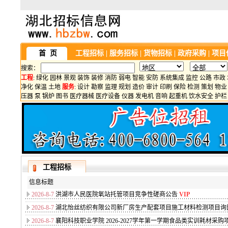
首 页
工程招标
|
服务招标
|
货物招标
|
政府采购
|
项目
搜索：
工程
:
绿化
园林
景观
装饰
装修
消防
弱电
智能
安防
系统集成
监控
公路
市政
净化
保温
土地
服务
:
设计
勘察
监理
规划
造价
审计
印刷
保险
检测
策划
物业
压器
泵
锅炉
图书
医疗器械
医疗设备
仪器
发电机
音响
起重机
饮水安全
护栏
工程招标
信息标题
2026-8-7
洪湖市人民医院氧站托管项目竞争性磋商公告
VIP
2026-8-7
湖北怡丝纺织有限公司新厂房生产配套项目施工材料检测项目询
2026-8-7
襄阳科技职业学院 2026-2027学年第一学期食品类实训耗材采