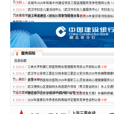
告
VIP
2026-8-7
应城市2026年和美乡村建设项目工程监理服务竞争性磋商公告
V
2026-8-7
武汉市妇女儿童活动中心（武汉市妇女儿童服务中心）市妇女儿
漏水维修项目工程总承包（EPC）竞争性磋商公告
VIP
2026-8-7
武汉市黄陂区人民政府祁家湾街道办事处2026年度祁家湾街高
性磋商公告
VIP
服务招标
信息标题
2026-8-7
三峡大学附属仁和医院物业管理服务项目公开招标公告
VIP
2026-8-7
武汉市公安局江夏区分局本级江夏区公安分局2026年民辅警健
商、询价）公告
VIP
2026-8-7
武汉市中西医结合医院2026年度职工心灵加油站心理健康服务公
2026-8-7
武汉港核心区趸船码头改造提升项目（粤汉客运码头）水上交通
建设方案编制咨询服务(VTS监管系统)招标公告
VIP
2026-8-7
湖北省、山东省等39个采矿权《矿区生态修复方案》补编和修编
2026-8-7
2026年度黄石市养老机构等级评定服务竞争性谈判公告
VIP